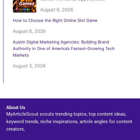
August 6, 2026
How to Choose the Right Online Slot Game
August 6, 2026
Austin Digital Marketing Agencies: Building Brand
Authority in One of America’s Fastest-Growing Tech
Markets
August 3, 2026
About Us
MyArticleScout scouts trending topics, top content ideas,
keyword trends, niche inspirations, article angles for content
creators,