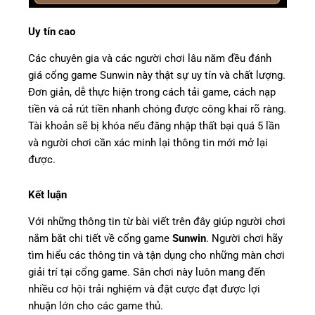
Uy tín cao
Các chuyên gia và các người chơi lâu năm đều đánh
giá cổng game Sunwin này thật sự uy tín và chất lượng.
Đơn giản, dễ thực hiện trong cách tải game, cách nạp
tiền và cả rút tiền nhanh chóng được công khai rõ ràng.
Tài khoản sẽ bị khóa nếu đăng nhập thất bại quá 5 lần
và người chơi cần xác minh lại thông tin mới mở lại
được.
Kết luận
Với những thông tin từ bài viết trên đây giúp người chơi
nắm bắt chi tiết về cổng game
Sunwin
. Người chơi hãy
tìm hiểu các thông tin và tận dụng cho những màn chơi
giải trí tại cổng game. Sân chơi này luôn mang đến
nhiều cơ hội trải nghiệm và đặt cược đạt được lợi
nhuận lớn cho các game thủ.