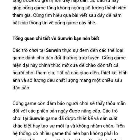
tặng Code có giá trị lớn đầy hấp dẫn. Sự đầu tư này
giúp cổng game tăng không ngừng số lượng thành viên
tham gia. Cùng tìm hiểu qua bài viết sau đây để nắm
bắt các thông tin về cổng game này nhé.
Tổng quan chi tiết về Sunwin bạn nên biết
Các trò chơi tại
Sunwin
thực sự đem đến các thể loại
game dành cho dân đổi thưởng trực tuyến. Cổng game
hiện đại này chính thức mở cửa để chào đón tất cả
người chơi tham gia. Tất cả các giao diện, thiết kế, hình
ảnh và số lượng đều chất lượng mang một chiều sâu
đặc sắc.
Cổng game còn đảm bảo người chơi sẽ thấy thỏa mãn
đối với các phiên bản ngày được nâng cấp. Các trò
chơi tại
Sunwin
game đã được thiết kế và sản xuất
khác biệt hay tạo sự mới lạ và không nhàm chán. Trên
hệ thống, có nhiều game thủ nên bạn không phải lo