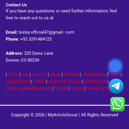
Contact Us
If you have any questions or need further information, feel
free to reach out to us at
Email:
lesley.official47@gmail. com
Phone:
+92 3291484123
Address:
220 Davis Lane
Denver, CO 80239
|
สล็อต
|
Ufa
|
บาคาร่า
|
สล็อต
|
UFA365
|
สล็อตเว็บตรง
|
สล็อต
|
สล็อตเว็บตรง
|
ufabet
|
ufabet เข้าสู่ระบบ
|
สล็อตวอเลท
|
https://sunwin86.jp.net/
|
hitclub
|
ufabet
|
ufabet เข้าสู่ระบบ
Copyright © 2026 |
MyArticleScout
| All Rights Reserved