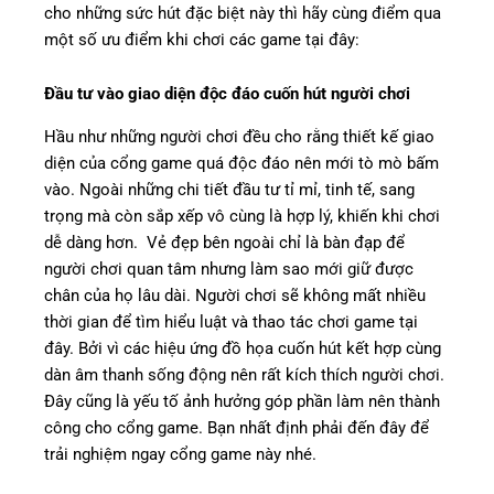
cho những sức hút đặc biệt này thì hãy cùng điểm qua
một số ưu điểm khi chơi các game tại đây:
Đầu tư vào giao diện độc đáo cuốn hút người chơi
Hầu như những người chơi đều cho rằng thiết kế giao
diện của cổng game quá độc đáo nên mới tò mò bấm
vào. Ngoài những chi tiết đầu tư tỉ mỉ, tinh tế, sang
trọng mà còn sắp xếp vô cùng là hợp lý, khiến khi chơi
dễ dàng hơn. Vẻ đẹp bên ngoài chỉ là bàn đạp để
người chơi quan tâm nhưng làm sao mới giữ được
chân của họ lâu dài. Người chơi sẽ không mất nhiều
thời gian để tìm hiểu luật và thao tác chơi game tại
đây. Bởi vì các hiệu ứng đồ họa cuốn hút kết hợp cùng
dàn âm thanh sống động nên rất kích thích người chơi.
Đây cũng là yếu tố ảnh hưởng góp phần làm nên thành
công cho cổng game. Bạn nhất định phải đến đây để
trải nghiệm ngay cổng game này nhé.