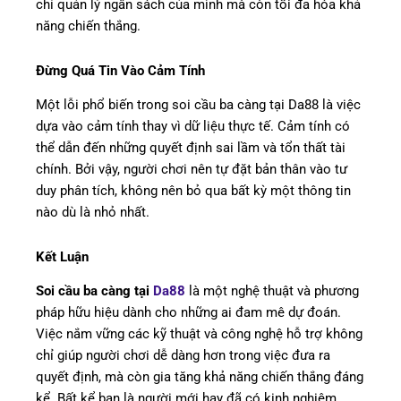
chỉ quản lý ngân sách của mình mà còn tối đa hóa khả
năng chiến thắng.
Đừng Quá Tin Vào Cảm Tính
Một lỗi phổ biến trong soi cầu ba càng tại Da88 là việc
dựa vào cảm tính thay vì dữ liệu thực tế. Cảm tính có
thể dẫn đến những quyết định sai lầm và tổn thất tài
chính. Bởi vậy, người chơi nên tự đặt bản thân vào tư
duy phân tích, không nên bỏ qua bất kỳ một thông tin
nào dù là nhỏ nhất.
Kết Luận
Soi cầu ba càng tại
Da88
là một nghệ thuật và phương
pháp hữu hiệu dành cho những ai đam mê dự đoán.
Việc nắm vững các kỹ thuật và công nghệ hỗ trợ không
chỉ giúp người chơi dễ dàng hơn trong việc đưa ra
quyết định, mà còn gia tăng khả năng chiến thắng đáng
kể. Bất kể bạn là người mới hay đã có kinh nghiệm,