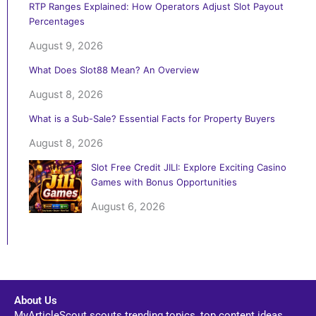
RTP Ranges Explained: How Operators Adjust Slot Payout
Percentages
August 9, 2026
What Does Slot88 Mean? An Overview
August 8, 2026
What is a Sub-Sale? Essential Facts for Property Buyers
August 8, 2026
Slot Free Credit JILI: Explore Exciting Casino
Games with Bonus Opportunities
August 6, 2026
About Us
MyArticleScout scouts trending topics, top content ideas,