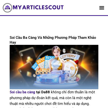
Skip
to
content
Soi Cầu Ba Càng Và Những Phương Pháp Tham Khảo
Hay
Soi cầu ba càng
tại Da88
không chỉ đơn thuần là một
phương pháp dự đoán kết quả, mà còn là một nghệ
thuật mà nhiều người chơi đề tìm hiểu và áp dụng.