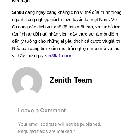
Kết luận
Sin88
đang ngày càng khẳng định vị thế của mình trong
ngành công nghiệp giải trí trực tuyến tại Việt Nam. Với
đa dạng các dịch vụ, chế độ bảo mật cao, và sự hỗ trợ
tận tình từ đội ngũ nhân viên, đây thực sự là một điểm
đến lý tưởng cho những ai yêu thích cá cược và giải trí.
Nếu bạn đang tìm kiếm một trải nghiệm mới mẻ và thú
vị, hãy thử ngay
sin88a1.com
.
Zenith Team
Leave a Comment
Your email address will not be published.
Required fields are marked
*