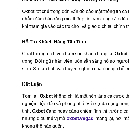
Oxbet rất chú trọng đến vấn đề bảo mật thông tin c
nhằm đảm bảo rằng mọi thông tin bạn cung cấp đều 
khi tham gia vào các trò chơi và giao dịch tài chính t
Hỗ Trợ Khách Hàng Tận Tình
Chất lượng dịch vụ chăm sóc khách hàng tại
Oxbet
trọng. Đội ngũ nhân viên luôn sẵn sàng hỗ trợ người
sinh. Sự tận tình và chuyên nghiệp của đội ngũ hỗ t
Kết Luận
Tóm lại,
Oxbet
không chỉ là một nền tảng cá cược 
nghiệm độc đáo và phong phú. Với sự đa dạng trong 
tình,
Oxbet
đang ngày càng chiếm lĩnh thị trường cá 
những điều thú vị mà
oxbet.vegas
mang lại, nơi m
không thể nào quên.