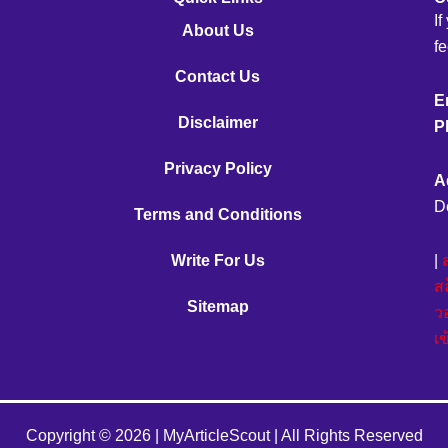
If
About Us
fe
Contact Us
E
Disclaimer
P
Privacy Policy
A
D
Terms and Conditions
Write For Us
|
ส
Sitemap
ว
เข
Copyright © 2026 |
MyArticleScout
| All Rights Reserved