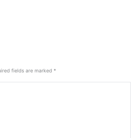
ired fields are marked
*