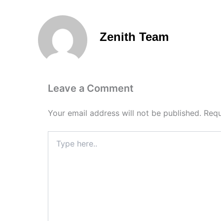
Zenith Team
Leave a Comment
Your email address will not be published.
Requ
Type
here..