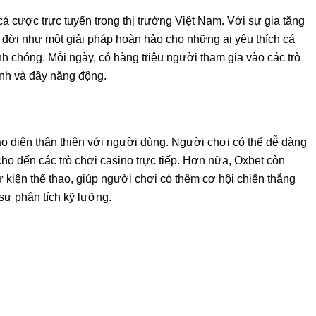
cá cược trực tuyến trong thị trường Việt Nam. Với sự gia tăng
 đời như một giải pháp hoàn hảo cho những ai yêu thích cá
 chóng. Mỗi ngày, có hàng triệu người tham gia vào các trò
ạnh và đầy năng động.
ao diện thân thiện với người dùng. Người chơi có thể dễ dàng
 cho đến các trò chơi casino trực tiếp. Hơn nữa, Oxbet còn
 kiện thể thao, giúp người chơi có thêm cơ hội chiến thắng
ự phân tích kỹ lưỡng.