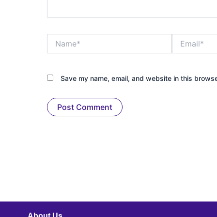
Name*
Email*
Save my name, email, and website in this browse
About Us