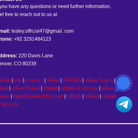
 you have any questions or need further information,
el free to reach out to us at
mail:
lesley.official47@gmail. com
hone:
+92 3291484123
ddress:
220 Davis Lane
enver, CO 80239
สล็อต
|
Ufa
|
บาคาร่า
|
สล็อต
|
UFA365
|
สล็อตเว็บตรง
|
ล็อต
|
สล็อตเว็บตรง
|
ufabet
|
ufabet เข้าสู่ระบบ
|
สล็อต
อเลท
|
https://sunwin86.jp.net/
|
hitclub
|
ufabet
|
ufabet
้าสู่ระบบ