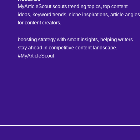
MyArticleScout scouts trending topics, top content
ideas, keyword trends, niche inspirations, article angles
for content creators,
boosting strategy with smart insights, helping writers
stay ahead in competitive content landscape.
#MyArticleScout