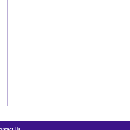
ontact Us