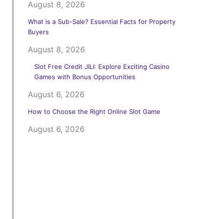
August 8, 2026
What is a Sub-Sale? Essential Facts for Property
Buyers
August 8, 2026
Slot Free Credit JILI: Explore Exciting Casino
Games with Bonus Opportunities
August 6, 2026
How to Choose the Right Online Slot Game
August 6, 2026