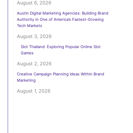
August 6, 2026
Austin Digital Marketing Agencies: Building Brand
Authority in One of America’s Fastest-Growing
Tech Markets
August 3, 2026
Slot Thailand: Exploring Popular Online Slot
Games
August 2, 2026
Creative Campaign Planning Ideas Within Brand
Marketing
August 1, 2026