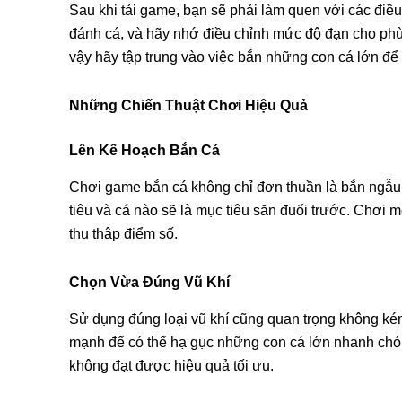
Sau khi tải game, bạn sẽ phải làm quen với các điề
đánh cá, và hãy nhớ điều chỉnh mức độ đạn cho phù h
vậy hãy tập trung vào việc bắn những con cá lớn để
Những Chiến Thuật Chơi Hiệu Quả
Lên Kế Hoạch Bắn Cá
Chơi game bắn cá không chỉ đơn thuần là bắn ngẫu 
tiêu và cá nào sẽ là mục tiêu săn đuổi trước. Chơi 
thu thập điểm số.
Chọn Vừa Đúng Vũ Khí
Sử dụng đúng loại vũ khí cũng quan trọng không ké
mạnh để có thể hạ gục những con cá lớn nhanh chón
không đạt được hiệu quả tối ưu.