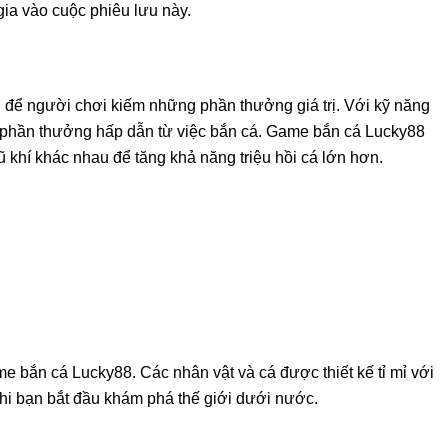
 gia vào cuộc phiêu lưu này.
i để người chơi kiếm những phần thưởng giá trị. Với kỹ năng
phần thưởng hấp dẫn từ việc bắn cá. Game bắn cá Lucky88
 khí khác nhau để tăng khả năng triệu hồi cá lớn hơn.
 bắn cá Lucky88. Các nhân vật và cá được thiết kế tỉ mỉ với
khi bạn bắt đầu khám phá thế giới dưới nước.