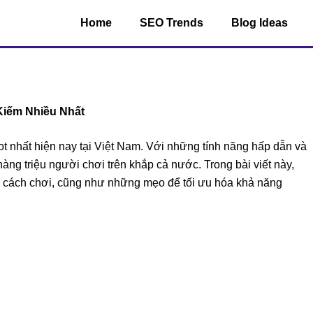
Home
SEO Trends
Blog Ideas
iếm Nhiều Nhất
hot nhất hiện nay tại Việt Nam. Với những tính năng hấp dẫn và
hàng triệu người chơi trên khắp cả nước. Trong bài viết này,
, cách chơi, cũng như những mẹo để tối ưu hóa khả năng