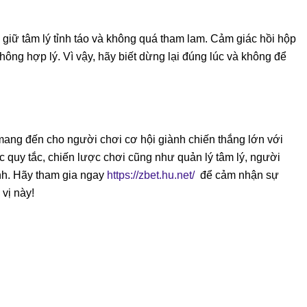
 giữ tâm lý tỉnh táo và không quá tham lam. Cảm giác hồi hộp
hông hợp lý. Vì vậy, hãy biết dừng lại đúng lúc và không để
n mang đến cho người chơi cơ hội giành chiến thắng lớn với
 quy tắc, chiến lược chơi cũng như quản lý tâm lý, người
ình. Hãy tham gia ngay
https://zbet.hu.net/
để cảm nhận sự
 vị này!