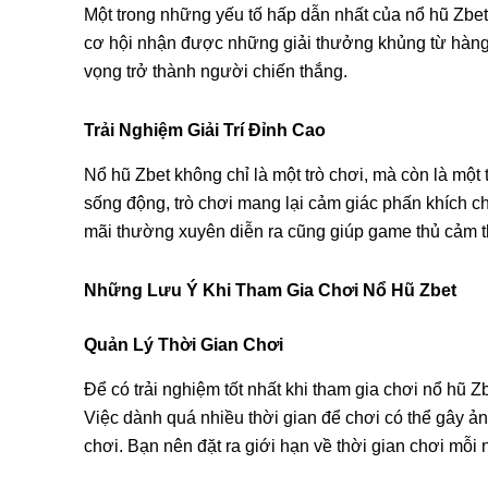
Một trong những yếu tố hấp dẫn nhất của nổ hũ Zbet 
cơ hội nhận được những giải thưởng khủng từ hàng t
vọng trở thành người chiến thắng.
Trải Nghiệm Giải Trí Đỉnh Cao
Nổ hũ Zbet không chỉ là một trò chơi, mà còn là một t
sống động, trò chơi mang lại cảm giác phấn khích 
mãi thường xuyên diễn ra cũng giúp game thủ cảm th
Những Lưu Ý Khi Tham Gia Chơi Nổ Hũ Zbet
Quản Lý Thời Gian Chơi
Để có trải nghiệm tốt nhất khi tham gia chơi nổ hũ Z
Việc dành quá nhiều thời gian để chơi có thể gây 
chơi. Bạn nên đặt ra giới hạn về thời gian chơi mỗi 