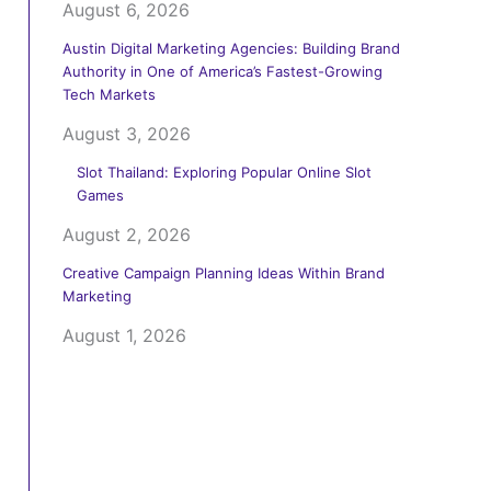
August 6, 2026
Austin Digital Marketing Agencies: Building Brand
Authority in One of America’s Fastest-Growing
Tech Markets
August 3, 2026
Slot Thailand: Exploring Popular Online Slot
Games
August 2, 2026
Creative Campaign Planning Ideas Within Brand
Marketing
August 1, 2026