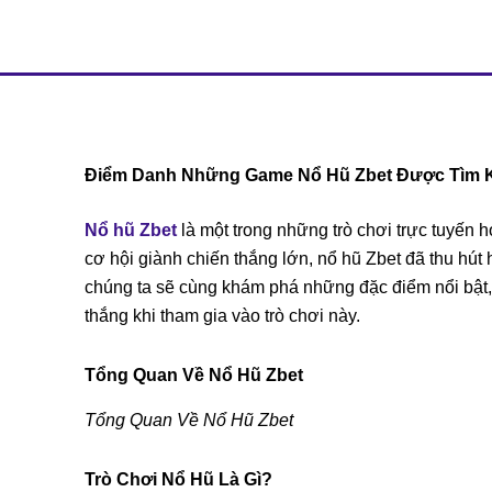
Skip
to
content
Điểm Danh Những Game Nổ Hũ Zbet Được Tìm K
Nổ hũ Zbet
là một trong những trò chơi trực tuyến 
cơ hội giành chiến thắng lớn, nổ hũ Zbet đã thu hút 
chúng ta sẽ cùng khám phá những đặc điểm nổi bật
thắng khi tham gia vào trò chơi này.
Tổng Quan Về Nổ Hũ Zbet
Tổng Quan Về Nổ Hũ Zbet
Trò Chơi Nổ Hũ Là Gì?