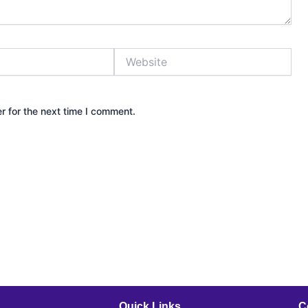
Website
r for the next time I comment.
Quick Links
C