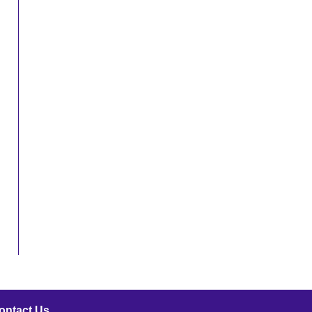
ontact Us