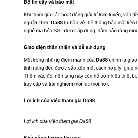
Độ tin cậy và bảo mật
Khi tham gia các hoạt động giải trí trực tuyến, vấn 
người chơi.
Da88
tự hào với hệ thống bảo mật tiên 
nghệ mã hóa SSL được áp dụng, đảm bảo rằng mọi gi
Giao diện thân thiện và dễ sử dụng
Một trong những điểm mạnh của
Da88
chính là giao
tính năng đều được sắp xếp một cách hợp lý, giúp 
Thêm vào đó, nền tảng này còn hỗ trợ nhiều thiết bị
truy cập và trải nghiệm mọi lúc mọi nơi.
Lợi ích của việc tham gia Da88
Lợi ích của việc tham gia Da88
Khả năng tương tác cao