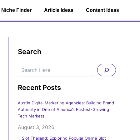
Niche Finder
Article Ideas
Content Ideas
Search
Search
Recent Posts
Austin Digital Marketing Agencies: Building Brand
Authority in One of America’s Fastest-Growing
Tech Markets
August 3, 2026
Slot Thailand: Exploring Popular Online Slot