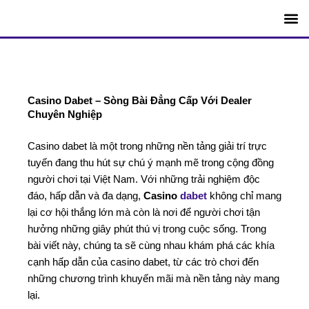
Skip
to
content
SEO T
Blog Id
Niche F
Article I
Content I
Casino Dabet – Sòng Bài Đẳng Cấp Với Dealer
Chuyên Nghiệp
Casino dabet là một trong những nền tảng giải trí trực
tuyến đang thu hút sự chú ý mạnh mẽ trong cộng đồng
người chơi tại Việt Nam. Với những trải nghiệm độc
đáo, hấp dẫn và đa dạng,
Casino
dabet
không chỉ mang
lại cơ hội thắng lớn mà còn là nơi để người chơi tận
hưởng những giây phút thú vị trong cuộc sống. Trong
bài viết này, chúng ta sẽ cùng nhau khám phá các khía
cạnh hấp dẫn của casino dabet, từ các trò chơi đến
những chương trình khuyến mãi mà nền tảng này mang
lại.