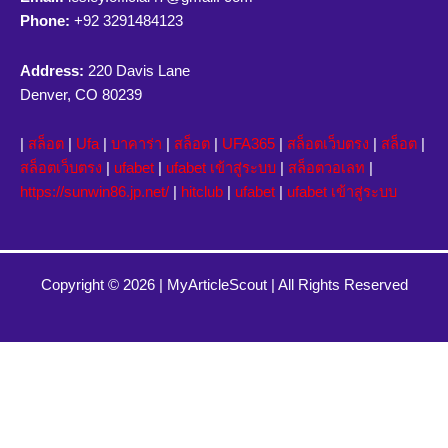
Phone:
+92 3291484123
Address:
220 Davis Lane
Denver, CO 80239
|
สล็อต
|
Ufa
|
บาคาร่า
|
สล็อต
|
UFA365
|
สล็อตเว็บตรง
|
สล็อต
|
สล็อตเว็บตรง
|
ufabet
|
ufabet เข้าสู่ระบบ
|
สล็อตวอเลท
|
https://sunwin86.jp.net/
|
hitclub
|
ufabet
|
ufabet เข้าสู่ระบบ
Copyright © 2026 |
MyArticleScout
| All Rights Reserved