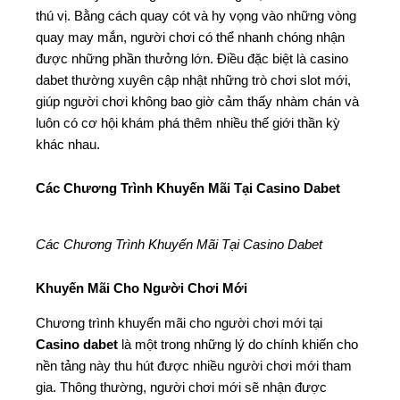
thú vị. Bằng cách quay cót và hy vọng vào những vòng
quay may mắn, người chơi có thể nhanh chóng nhận
được những phần thưởng lớn. Điều đặc biệt là casino
dabet thường xuyên cập nhật những trò chơi slot mới,
giúp người chơi không bao giờ cảm thấy nhàm chán và
luôn có cơ hội khám phá thêm nhiều thế giới thần kỳ
khác nhau.
Các Chương Trình Khuyến Mãi Tại Casino Dabet
Các Chương Trình Khuyến Mãi Tại Casino Dabet
Khuyến Mãi Cho Người Chơi Mới
Chương trình khuyến mãi cho người chơi mới tại
Casino dabet
là một trong những lý do chính khiến cho
nền tảng này thu hút được nhiều người chơi mới tham
gia. Thông thường, người chơi mới sẽ nhận được