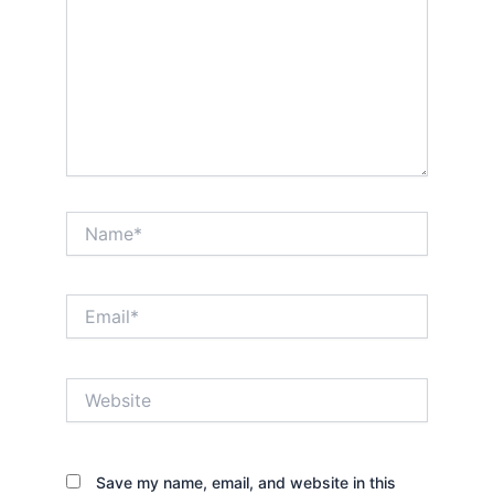
Name*
Email*
Website
Save my name, email, and website in this